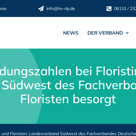
ome
info@hv-rlp.de
06131 / 23
NEWS
DER VERBAND
dungszahlen bei Floristi
 Südwest des Fachverba
Floristen besorgt
en und Floristen: Landesverband Südwest des Fachverbandes Deutscher