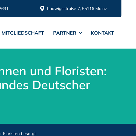
2631
Ludwigsstraße 7, 55116 Mainz
MITGLIEDSCHAFT
PARTNER
KONTAKT
nnen und Floristen:
ndes Deutscher
 Floristen besorgt