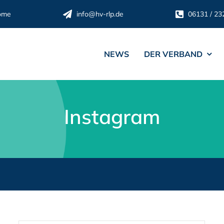
ome
info@hv-rlp.de
06131 / 23
NEWS
DER VERBAND
Instagram