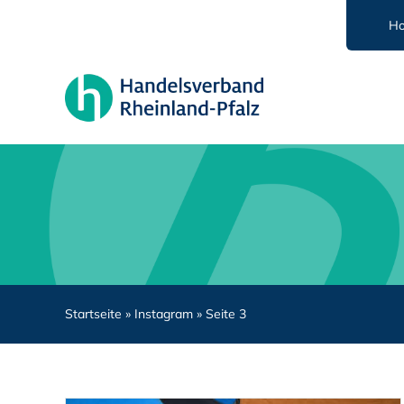
Zum
H
Inhalt
springen
Startseite
»
Instagram
»
Seite 3