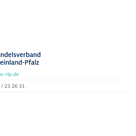
v-rlp.de
 / 23 26 31