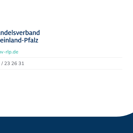
v-rlp.de
 / 23 26 31