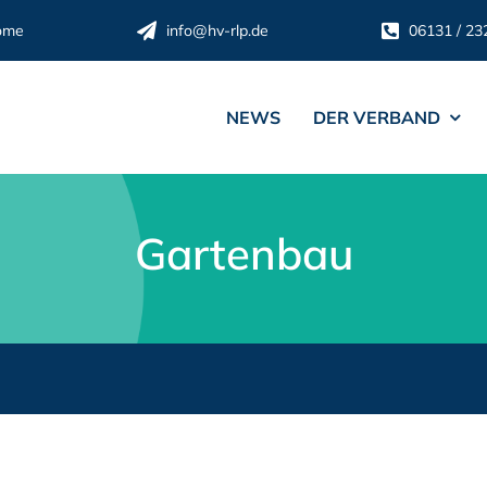
ome
info@hv-rlp.de
06131 / 23
NEWS
DER VERBAND
Gartenbau