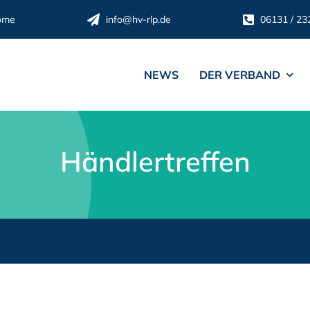
ome
info@hv-rlp.de
06131 / 23
NEWS
DER VERBAND
Händlertreffen