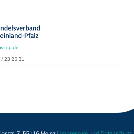
v-rlp.de
 / 23 26 31
gsstr. 7, 55116 Mainz |
Impressum und Datenschutz