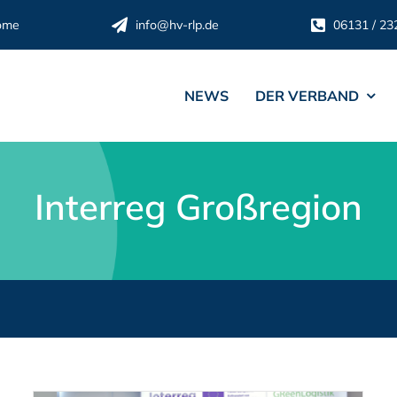
ome
info@hv-rlp.de
06131 / 23
NEWS
DER VERBAND
Interreg Großregion