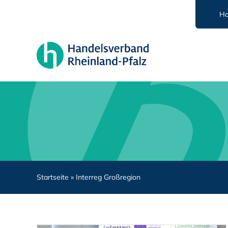
Zum
H
Inhalt
springen
Startseite
»
Interreg Großregion