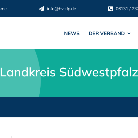
ome
info@hv-rlp.de
06131 / 23
NEWS
DER VERBAND
Landkreis Südwestpfal