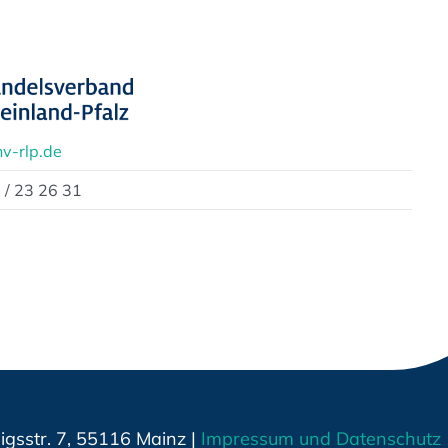
v-rlp.de
 / 23 26 31
gsstr. 7, 55116 Mainz |
Impressum und Datenschutz