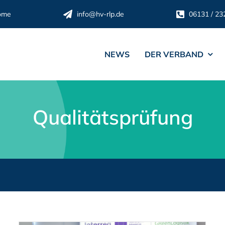
ome
info@hv-rlp.de
06131 / 23
NEWS
DER VERBAND
Qualitätsprüfung