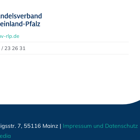
v-rlp.de
 / 23 26 31
gsstr. 7, 55116 Mainz |
Impressum und Datenschutz
edia