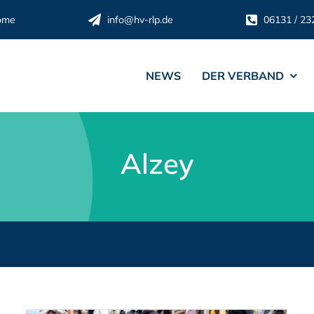
ome
info@hv-rlp.de
06131 / 23
NEWS
DER VERBAND
Alzey