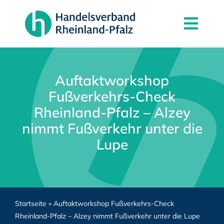
Zum
Inhalt
Togg
springen
Navi
News
Der Verband
Auftaktworkshop
Fußverkehrs-Check
Mitgliedschaft
Rheinland-Pfalz – Alzey
Partner
nimmt Fußverkehr unter die
Lupe
Kontakt
Startseite
»
Auftaktworkshop Fußverkehrs-Check
Rheinland-Pfalz – Alzey nimmt Fußverkehr unter die Lupe