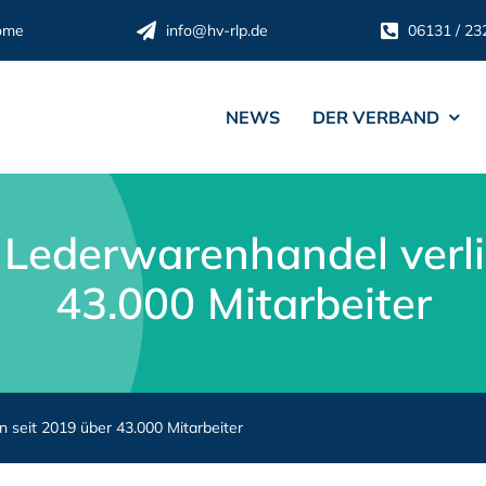
ome
info@hv-rlp.de
06131 / 23
NEWS
DER VERBAND
Lederwarenhandel verli
43.000 Mitarbeiter
 seit 2019 über 43.000 Mitarbeiter