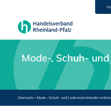
Zum
H
Inhalt
springen
Mode-, Schuh- und 
Startseite
»
Mode-, Schuh- und Lederwarenhandel verlieren