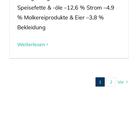
Speisefette & -öle –12,6 % Strom –4,9
% Molkereiprodukte & Eier –3,8 %
Bekleidung
Weiterlesen
1
2
Vor