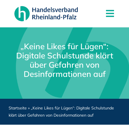
Zum
Inhalt
Togg
springen
Navi
News
Der Verband
„Keine Likes für Lügen“:
Digitale Schulstunde klärt
Mitgliedschaft
über Gefahren von
Partner
Desinformationen auf
Kontakt
Startseite
»
„Keine Likes für Lügen“: Digitale Schulstunde
klärt über Gefahren von Desinformationen auf