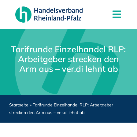
Zum
Inhalt
Togg
springen
Navi
News
Der Verband
Tarifrunde Einzelhandel RLP:
Arbeitgeber strecken den
Mitgliedschaft
Arm aus – ver.di lehnt ab
Partner
Kontakt
Startseite
»
Tarifrunde Einzelhandel RLP: Arbeitgeber
strecken den Arm aus – ver.di lehnt ab