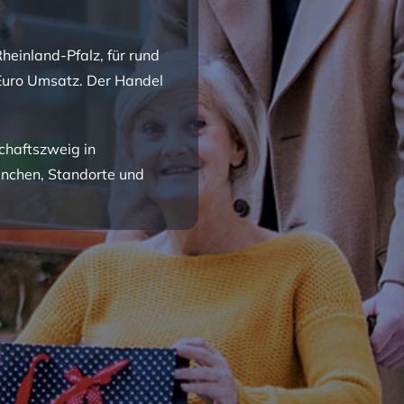
heinland-Pfalz, für rund
Euro Umsatz. Der Handel
chaftszweig in
anchen, Standorte und