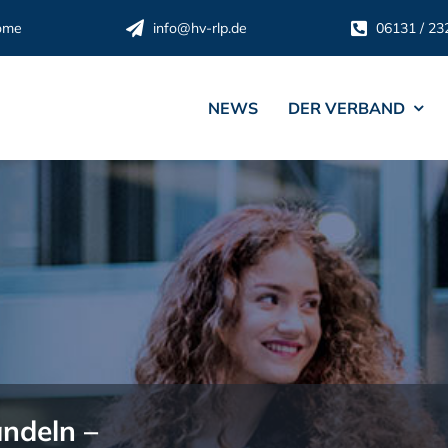
ome
info@hv-rlp.de
06131 / 23
NEWS
DER VERBAND
ndeln –