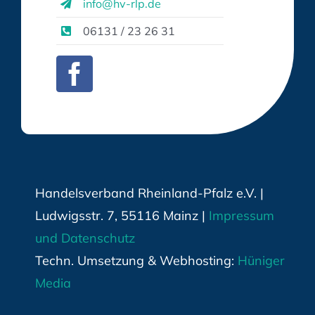
info@hv-rlp.de
06131 / 23 26 31
Handelsverband Rheinland-Pfalz e.V. |
Ludwigsstr. 7, 55116 Mainz |
Impressum
und Datenschutz
Techn. Umsetzung & Webhosting:
Hüniger
Media