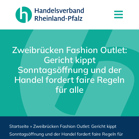
Zum
Inhalt
Togg
springen
Navi
News
Der Verband
Zweibrücken Fashion Outlet:
Gericht kippt
Mitgliedschaft
Sonntagsöffnung und der
Partner
Handel fordert faire Regeln
für alle
Kontakt
Startseite
»
Zweibrücken Fashion Outlet: Gericht kippt
Sonntagsöffnung und der Handel fordert faire Regeln für